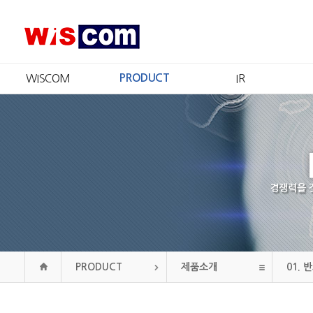
WISCOM
PRODUCT
IR
회사소개
제품소개
IR개요
CEO 인사
인증현황
주가정보
경영철학
재무정보
CI
공시정보
연혁
공고
경쟁력을 
조직도
오시는길
PRODUCT
제품소개
01.
반