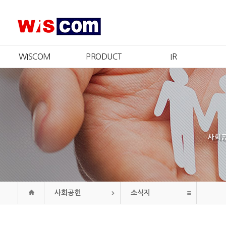
WISCOM
PRODUCT
IR
회사소개
제품소개
IR개요
CEO 인사
인증현황
주가정보
경영철학
재무정보
CI
공시정보
연혁
공고
사회공
조직도
오시는길
사회공헌
소식지