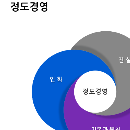
정도경영
진 
인 화
정도경영
기본과 원칙