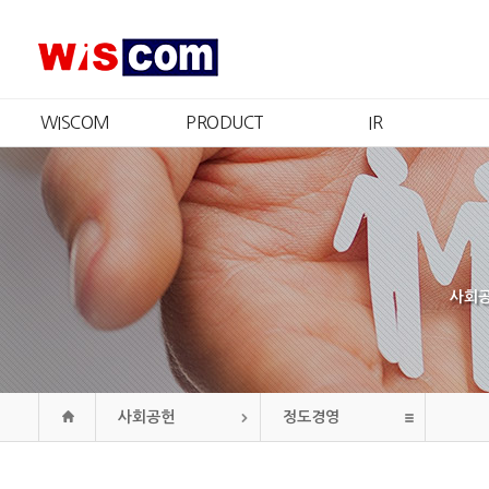
WISCOM
PRODUCT
IR
회사소개
제품소개
IR개요
CEO 인사
인증현황
주가정보
경영철학
재무정보
CI
공시정보
연혁
공고
사회공
조직도
오시는길
사회공헌
정도경영