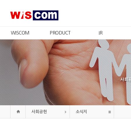
WISCOM
PRODUCT
IR
회사소개
제품소개
IR개요
CEO 인사
인증현황
주가정보
경영철학
재무정보
CI
공시정보
연혁
공고
사회공
조직도
오시는길
사회공헌
소식지