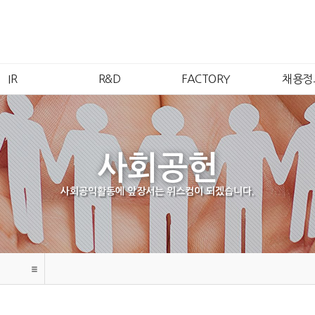
IR
R&D
FACTORY
채용정
IR개요
연구소소개
안산1공장
인재
주가정보
연구분야
안산2공장
복리후
재무정보
품질보증
시화공장
채용안
사회공헌
공시정보
안성공장
채용FA
공고
여수공장
사회공익활동에 앞장서는 위스컴이 되겠습니다.
무석법인
강문법인