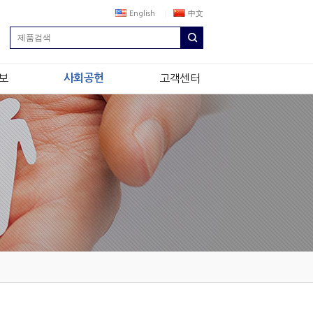
English
中文
보
사회공헌
고객센터
상
정도경영
NEWS & NOTICE
생
나눔경영
내
소식지
Q