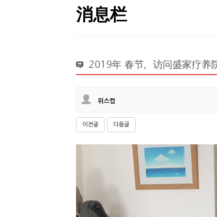
消息栏
2019年 春节，访问盛家疗养
위스컴
이전글
다음글