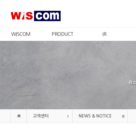
WISCOM
PRODUCT
IR
회사소개
제품소개
IR개요
CEO 인사
인증현황
주가정보
경영철학
재무정보
CI
공시정보
연혁
공고
위스
조직도
오시는길
고객센터
NEWS & NOTICE