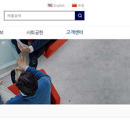
English
中文
보
사회공헌
고객센터
상
정도경영
NEWS & NOTICE
생
나눔경영
내
소식지
Q