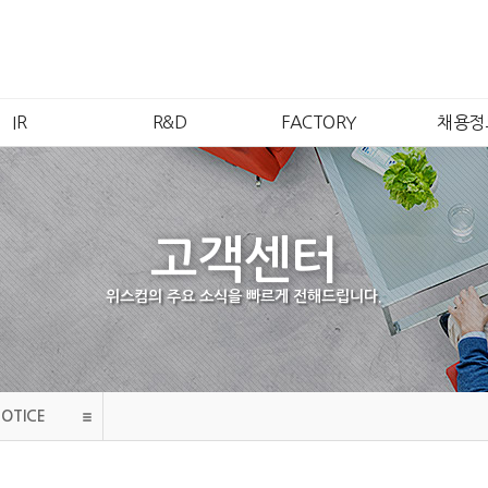
IR
R&D
FACTORY
채용정
IR개요
연구소소개
안산1공장
인재
주가정보
연구분야
안산2공장
복리후
재무정보
품질보증
시화공장
채용안
고객센터
공시정보
안성공장
채용FA
공고
여수공장
위스컴의 주요 소식을 빠르게 전해드립니다.
무석법인
강문법인
NOTICE