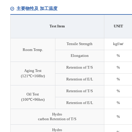
主要物性及 加工温度
Test Item
UNIT
Tensile Strength
kgf/㎟
Room Temp.
Elongation
%
Retention of T/S
%
Aging Test
(121℃×168hr)
Retention of E/L
%
Retention of T/S
%
Oil Test
(100℃×96hrs)
Retention of E/L
%
Hydro
%
carbon Retention of T/S
Hydro