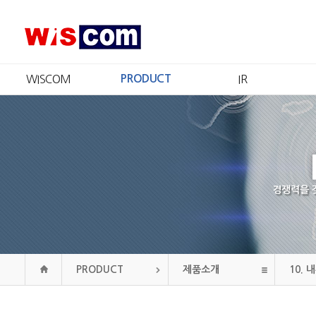
WISCOM
PRODUCT
IR
회사소개
제품소개
IR개요
CEO 인사
인증현황
주가정보
경영철학
재무정보
CI
공시정보
연혁
공고
경쟁력을 
조직도
오시는길
PRODUCT
제품소개
10.
내