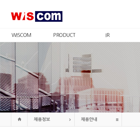
WISCOM
PRODUCT
IR
회사소개
제품소개
IR개요
CEO 인사
인증현황
주가정보
경영철학
재무정보
CI
공시정보
연혁
공고
조직도
오시는길
채용정보
채용안내